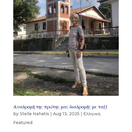
Αναδρομή της πρώτης μας διαδρομής με ταξί
by
Stella Nahatis
|
Aug 13, 2025
|
Eλληνικά
,
Featured